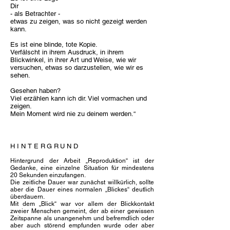
Dir
- als Betrachter -
etwas zu zeigen, was so nicht gezeigt werden
kann.
Es ist eine blinde, tote Kopie.
Verfälscht in ihrem Ausdruck, in ihrem
Blickwinkel, in ihrer Art und Weise, wie wir
versuchen, etwas so darzustellen, wie wir es
sehen.
Gesehen haben?
Viel erzählen kann ich dir. Viel vormachen und
zeigen.
Mein Moment wird nie zu deinem werden.“
HINTERGRUND
Hi
ntergrund der Arbeit „Reproduktion“ ist der
Gedanke, eine einzelne Situation für mindestens
20 Sekunden einzufangen.
Die zeitliche Dauer war zunächst willkürlich, sollte
aber die Dauer eines normalen „Blickes“ deutlich
überdauern.
Mit dem „Blick“ war vor allem der Blickkontakt
zweier Menschen gemeint, der ab einer gewissen
Zeitspanne als unangenehm und befremdlich oder
aber auch störend empfunden wurde oder aber