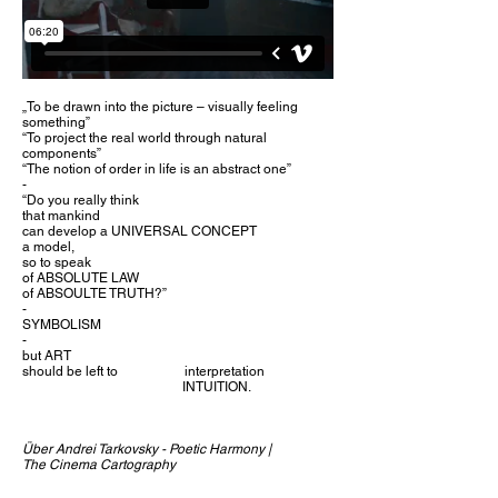
„To be drawn into the picture – visually feeling
something”
“To project the real world through natural
components”
“The notion of order in life is an abstract one”
-
“Do you really think
that mankind
can develop a UNIVERSAL CONCEPT
a model,
so to speak
of ABSOLUTE LAW
of ABSOULTE TRUTH?”
-
SYMBOLISM
-
but ART
should be left to interpretation
INTUITION.
Über Andrei Tarkovsky - Poetic Harmony |
The Cinema Cartography