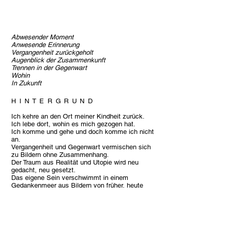
Abwesender Moment
Anwesende Erinnerung
Vergangenheit zurückgeholt
Augenblick der Zusammenkunft
Trennen in der Gegenwart
Wohin
In Zukunft
H I N T E R G R U N D
Ich kehre an den Ort meiner Kindheit zurück.
Ich lebe dort, wohin es mich gezogen hat.
Ich komme und gehe und doch komme ich nicht
an.
Vergangenheit und Gegenwart vermischen sich
zu Bildern ohne Zusammenhang.
Der Traum aus Realität und Utopie wird neu
gedacht, neu gesetzt.
Das eigene Sein verschwimmt in einem
Gedankenmeer aus Bildern von früher, heute
und morgen.
Der Spaziergang als Gang in die Gedankenwelt,
der Blick als schleierhafte Überlagerung von
Wirklichkeit(en).
Was ist wahr und was ist falsch?