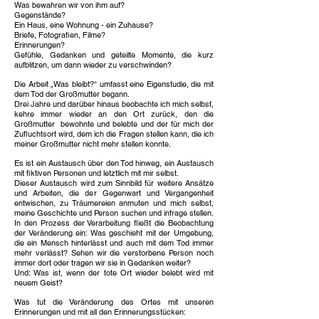
Was bewahren wir von ihm auf?
Gegenstände?
Ein Haus, eine Wohnung - ein Zuhause?
Briefe, Fotografien, Filme?
Erinnerungen?
Gefühle, Gedanken und geteilte Momente, die kurz
aufblitzen, um dann wieder zu verschwinden?
Die Arbeit „Was bleibt?“ umfasst eine Eigenstudie, die mit
dem Tod der Großmutter begann.
Drei Jahre und darüber hinaus beobachte ich mich selbst,
kehre immer wieder an den Ort zurück, den die
Großmutter bewohnte und belebte und der für mich der
Zufluchtsort wird, dem ich die Fragen stellen kann, die ich
meiner Großmutter nicht mehr stellen konnte.
Es ist ein Austausch über den Tod hinweg, ein Austausch
mit fiktiven Personen und letztlich mit mir selbst.
Dieser Austausch wird zum Sinnbild für weitere Ansätze
und Arbeiten, die der Gegenwart und Vergangenheit
entwischen, zu Träumereien anmuten und mich selbst,
meine Geschichte und Person suchen und infrage stellen.
In den Prozess der Verarbeitung fließt die Beobachtung
der Veränderung ein: Was geschieht mit der Umgebung,
die ein Mensch hinterlässt und auch mit dem Tod immer
mehr verlässt? Sehen wir die verstorbene Person noch
immer dort oder tragen wir sie in Gedanken weiter?
Und: Was ist, wenn der tote Ort wieder belebt wird mit
neuem Geist?
Was tut die Veränderung des Ortes mit unseren
Erinnerungen und mit all den Erinnerungsstücken: