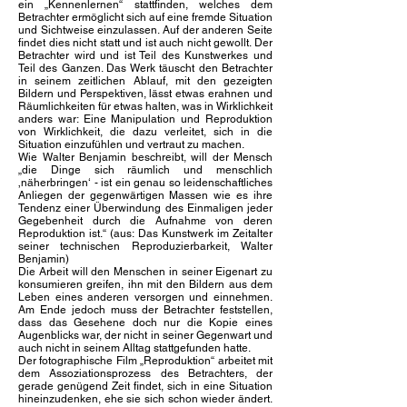
ein „Kennenlernen“ stattfinden, welches dem
Betrachter ermöglicht sich auf eine fremde Situation
und Sichtweise einzulassen. Auf der anderen Seite
findet dies nicht statt und ist auch nicht gewollt. Der
Betrachter wird und ist Teil des Kunstwerkes und
Teil des Ganzen. Das Werk täuscht den Betrachter
in seinem zeitlichen Ablauf, mit den gezeigten
Bildern und Perspektiven, lässt etwas erahnen und
Räumlichkeiten für etwas halten, was in Wirklichkeit
anders war: Eine Manipulation und Reproduktion
von Wirklichkeit, die dazu verleitet, sich in die
Situation einzufühlen und vertraut zu machen.
Wie Walter Benjamin beschreibt, will der Mensch
„die Dinge sich räumlich und menschlich
‚näherbringen‘ - ist ein genau so leidenschaftliches
Anliegen der gegenwärtigen Massen wie es ihre
Tendenz einer Überwindung des Einmaligen jeder
Gegebenheit durch die Aufnahme von deren
Reproduktion ist.“ (aus: Das Kunstwerk im Zeitalter
seiner technischen Reproduzierbarkeit, Walter
Benjamin)
Die Arbeit will den Menschen in seiner Eigenart zu
konsumieren greifen, ihn mit den Bildern aus dem
Leben eines anderen versorgen und einnehmen.
Am Ende jedoch muss der Betrachter feststellen,
dass das Gesehene doch nur die Kopie eines
Augenblicks war, der nicht in seiner Gegenwart und
auch nicht in seinem Alltag stattgefunden hatte.
Der fotographische Film „Reproduktion“ arbeitet mit
dem Assoziationsprozess des Betrachters, der
gerade genügend Zeit findet, sich in eine Situation
hineinzudenken, ehe sie sich schon wieder ändert.