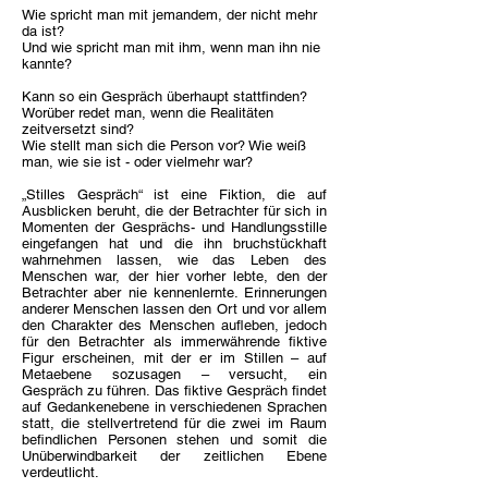
Wie spricht man mit jemandem, der nicht mehr
da ist?
Und wie spricht man mit ihm, wenn man ihn nie
kannte?
Kann so ein Gespräch überhaupt stattfinden?
Worüber redet man, wenn die Realitäten
zeitversetzt sind?
Wie stellt man sich die Person vor? Wie weiß
man, wie sie ist - oder vielmehr war?
„Stilles Gespräch“ ist eine Fiktion, die auf
Ausblicken beruht, die der Betrachter für sich in
Momenten der Gesprächs- und Handlungsstille
eingefangen hat und die ihn bruchstückhaft
wahrnehmen lassen, wie das Leben des
Menschen war, der hier vorher lebte, den der
Betrachter aber nie kennenlernte. Erinnerungen
anderer Menschen lassen den Ort und vor allem
den Charakter des Menschen aufleben, jedoch
für den Betrachter als immerwährende fiktive
Figur erscheinen, mit der er im Stillen – auf
Metaebene sozusagen – versucht, ein
Gespräch zu führen. Das fiktive Gespräch findet
auf Gedankenebene in verschiedenen Sprachen
statt, die stellvertretend für die zwei im Raum
befindlichen Personen stehen und somit die
Unüberwindbarkeit der zeitlichen Ebene
verdeutlicht.