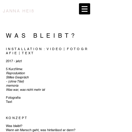
JANNA HEIß
W A S B L E I B T ?
I N S T A L L A T I O N : V I D E O | F O T O G R
A F I E | T E X T
2017 - jetzt
5 Kurzfilme:
Reproduktion
Stilles Gespräch
- (ohne Titel)
memoria
Was war, was nicht mehr ist
Fotografie
Text
KONZEPT
Was bleibt?
Wenn ein Mensch geht, was hinterlässt er dann?