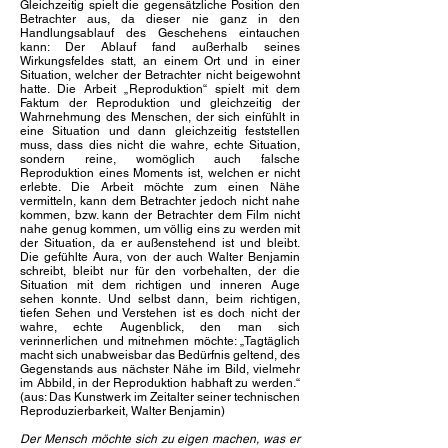
Gleichzeitig spielt die gegensätzliche Position den
Betrachter aus, da dieser nie ganz in den
Handlungsablauf des Geschehens eintauchen
kann: Der Ablauf fand außerhalb seines
Wirkungsfeldes statt, an einem Ort und in einer
Situation, welcher der Betrachter nicht beigewohnt
hatte. Die Arbeit „Reproduktion“ spielt mit dem
Faktum der Reproduktion und gleichzeitig der
Wahrnehmung des Menschen, der sich einfühlt in
eine Situation und dann gleichzeitig feststellen
muss, dass dies nicht die wahre, echte Situation,
sondern reine, womöglich auch falsche
Reproduktion eines Moments ist, welchen er nicht
erlebte. Die Arbeit möchte zum einen Nähe
vermitteln, kann dem Betrachter jedoch nicht nahe
kommen, bzw. kann der Betrachter dem Film nicht
nahe genug kommen, um völlig eins zu werden mit
der Situation, da er außenstehend ist und bleibt.
Die gefühlte Aura, von der auch Walter Benjamin
schreibt, bleibt nur für den vorbehalten, der die
Situation mit dem richtigen und inneren Auge
sehen konnte. Und selbst dann, beim richtigen,
tiefen Sehen und Verstehen ist es doch nicht der
wahre, echte Augenblick, den man sich
verinnerlichen und mitnehmen möchte: „Tagtäglich
macht sich unabweisbar das Bedürfnis geltend, des
Gegenstands aus nächster Nähe im Bild, vielmehr
im Abbild, in der Reproduktion habhaft zu werden.“
(aus: Das Kunstwerk im Zeitalter seiner technischen
Reproduzierbarkeit, Walter Benjamin)
Der Mensch möchte sich zu eigen machen, was er