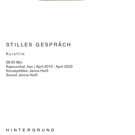
STILLES GESPRÄCH
Kurzfilm
08:05 Min
Kapourchal, Iran | April 2019 - April 2020
Konzept/Idee: Janna Heiß
Sound: Janna Heiß
H I N T E R G R U N D