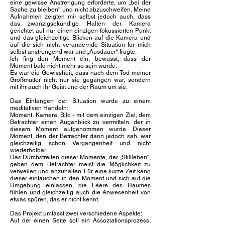
eine gewisse Anstrengung erforderte, um „bei der
Sache zu bleiben“ und nicht abzuschweifen. Meine
Aufnahmen zeigten mir selbst jedoch auch, dass
das zwanzigsekündige Halten der Kamera
gerichtet auf nur einen einzigen fokussierten Punkt
und das gleichzeitige Blicken auf die Kamera und
auf die sich nicht verändernde Situation für mich
selbst anstrengend war und „Ausdauer“ fragte.
Ich fing den Moment ein, bewusst, dass der
Moment bald nicht mehr so sein würde.
Es war die Gewissheit, dass nach dem Tod meiner
Großmutter nicht nur sie gegangen war, sondern
mit ihr auch ihr Geist und der Raum um sie.
D
as Einfangen der Situation wurde zu einem
meditativen Handeln:
Moment, Kamera, Bild - mit dem einzigen Ziel, dem
Betrachter einen Augenblick zu vermitteln, der in
diesem Moment aufgenommen wurde. Dieser
Moment, den der Betrachter dann jedoch sah, war
gleichzeitig schon Vergangenheit und nicht
wiederholbar.
Das Durchstreifen dieser Momente, der „Stillleben“,
geben dem Betrachter meist die Möglichkeit zu
verweilen und anzuhalten. Für eine kurze Zeit kann
dieser eintauchen in den Moment und sich auf die
Umgebung einlassen, die Leere des Raumes
fühlen und gleichzeitig auch die Anwesenheit von
etwas spüren, das er nicht kennt.
Das Projekt umfasst zwei verschiedene Aspekte:
Auf der einen Seite soll ein Assoziationsprozess,