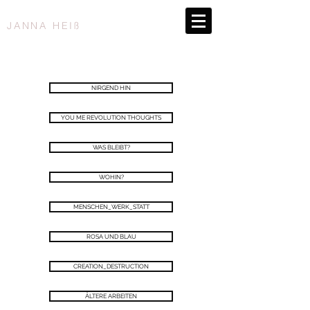
JANNA HEIß
NIRGEND HIN
YOU ME REVOLUTION THOUGHTS
WAS BLEIBT?
WOHIN?
MENSCHEN_WERK_STATT
ROSA UND BLAU
CREATION_DESTRUCTION
ÄLTERE ARBEITEN